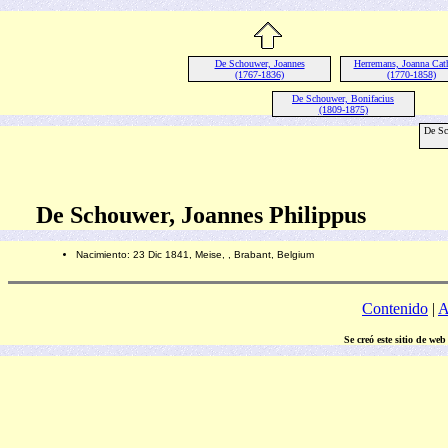
De Schouwer, Joannes
Herremans, Joanna Cat
(1767-1836)
(1770-1858)
De Schouwer, Bonifacius
(1809-1875)
De Sc
De Schouwer, Joannes Philippus
Nacimiento: 23 Dic 1841, Meise, , Brabant, Belgium
Contenido
|
A
Se creó este sitio de we